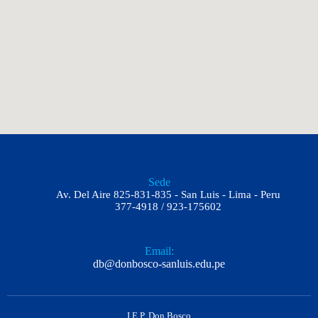
Sede
Av. Del Aire 825-831-835 - San Luis - Lima - Peru
377-4918 / 923-175602
Email:
db@donbosco-sanluis.edu.pe
I.E.P. Don Bosco